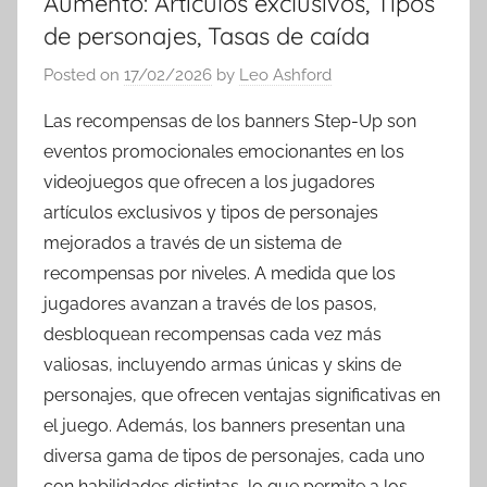
Aumento: Artículos exclusivos, Tipos
de personajes, Tasas de caída
Posted on
17/02/2026
by
Leo Ashford
Las recompensas de los banners Step-Up son
eventos promocionales emocionantes en los
videojuegos que ofrecen a los jugadores
artículos exclusivos y tipos de personajes
mejorados a través de un sistema de
recompensas por niveles. A medida que los
jugadores avanzan a través de los pasos,
desbloquean recompensas cada vez más
valiosas, incluyendo armas únicas y skins de
personajes, que ofrecen ventajas significativas en
el juego. Además, los banners presentan una
diversa gama de tipos de personajes, cada uno
con habilidades distintas, lo que permite a los