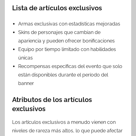
Lista de artículos exclusivos
Armas exclusivas con estadísticas mejoradas
Skins de personajes que cambian de
apariencia y pueden ofrecer bonificaciones
Equipo por tiempo limitado con habilidades
únicas
Recompensas específicas del evento que solo
están disponibles durante el período del
banner
Atributos de los artículos
exclusivos
Los artículos exclusivos a menudo vienen con
niveles de rareza más altos, lo que puede afectar