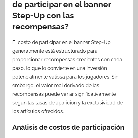
de participar en el banner
Step-Up con las
recompensas?
El costo de participar en el banner Step-Up
generalmente está estructurado para
proporcionar recompensas crecientes con cada
paso, lo que lo convierte en una inversión
potencialmente valiosa para los jugadores. Sin
embargo, el valor real derivado de las
recompensas puede variar significativamente
según las tasas de aparición y la exclusividad de
los artículos ofrecidos.
Análisis de costos de participación