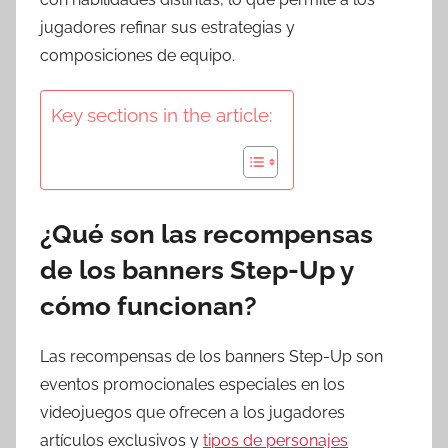
jugadores refinar sus estrategias y
composiciones de equipo.
Key sections in the article:
¿Qué son las recompensas
de los banners Step-Up y
cómo funcionan?
Las recompensas de los banners Step-Up son
eventos promocionales especiales en los
videojuegos que ofrecen a los jugadores
artículos exclusivos y
tipos de personajes