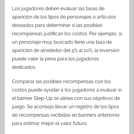
Los jugadores deben evaluar las tasas de
aparición de los tipos de personajes o artículos
deseados para determinar si las posibles
recompensas justifican los costos. Por ejemplo, si
un personaje muy buscado tiene una tasa de
aparición de alrededor del 5% al 10%, la inversión
puede valer la pena para los jugadores
dedicados.
Comparar las posibles recompensas con los
costos puede ayudar a los jugadores a evaluar si
el banner Step-Up se alinea con sus objetivos de
juego. Se aconseja llevar un registro de los tipos
de recompensas recibidas en banners anteriores
para estimar mejor el valor futuro.