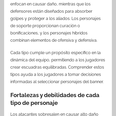
enfocan en causar daño, mientras que los
defensores están diseñados para absorber
golpes y proteger a los aliados. Los personajes
de soporte proporcionan curación o
bonificaciones, y los personajes híbridos
combinan elementos de ofensiva y defensiva.
Cada tipo cumple un propósito específico en la
dinámica del equipo, permitiendo a los jugadores
crear escuadras equilibradas. Comprender estos
tipos ayuda a los jugadores a tomar decisiones
informadas al seleccionar personajes del banner.
Fortalezas y debilidades de cada
tipo de personaje
Los atacantes sobresalen en causar alto daño