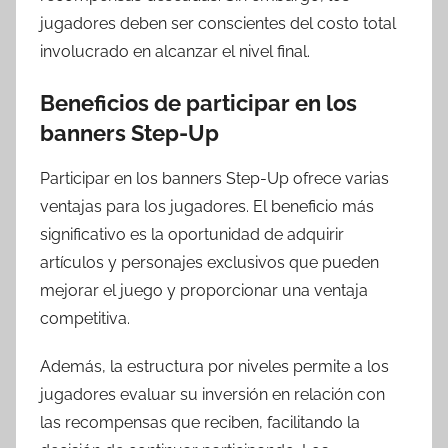
jugadores deben ser conscientes del costo total
involucrado en alcanzar el nivel final.
Beneficios de participar en los
banners Step-Up
Participar en los banners Step-Up ofrece varias
ventajas para los jugadores. El beneficio más
significativo es la oportunidad de adquirir
artículos y personajes exclusivos que pueden
mejorar el juego y proporcionar una ventaja
competitiva.
Además, la estructura por niveles permite a los
jugadores evaluar su inversión en relación con
las recompensas que reciben, facilitando la