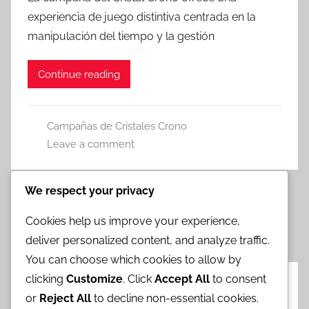
experiencia de juego distintiva centrada en la
manipulación del tiempo y la gestión
Continue reading
Campañas de Cristales Crono
Leave a comment
We respect your privacy
Read more
Cookies help us improve your experience,
Posts
Next
1
2
»
deliver personalized content, and analyze traffic.
Posts
pagination
You can choose which cookies to allow by
clicking
Customize
. Click
Accept All
to consent
Categorías
or
Reject All
to decline non-essential cookies.