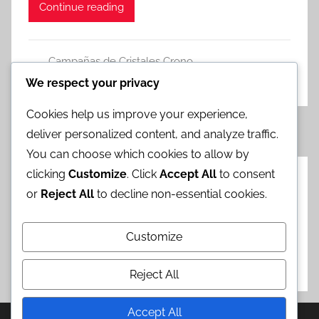
Continue reading
Campañas de Cristales Crono
Leave a comment
We respect your privacy
Cookies help us improve your experience,
Posts
Previous
«
1
…
3
4
5
deliver personalized content, and analyze traffic.
Posts
pagination
You can choose which cookies to allow by
clicking
Customize
. Click
Accept All
to consent
Categorías
or
Reject All
to decline non-essential cookies.
Bonificaciones de Banner de Aumento
Customize
Campañas de Cristales Crono
Canje de Regalos del Evento
Reject All
Accept All